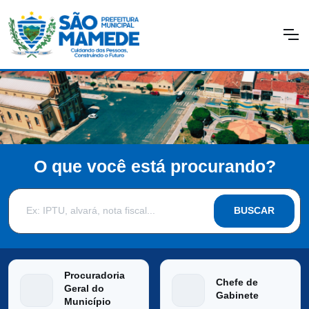
O que você está procurando?
BUSCAR
Procuradoria
Chefe de
Geral do
Gabinete
Município