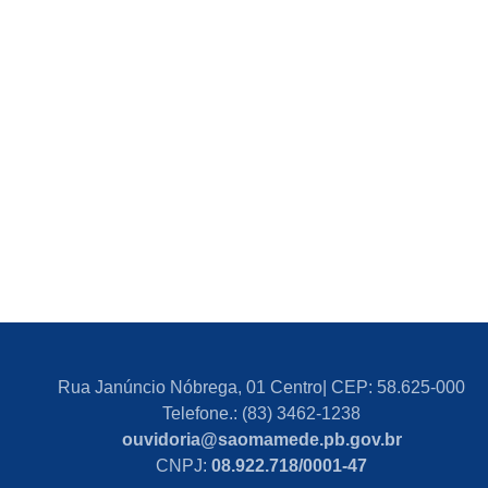
Rua Janúncio Nóbrega, 01 Centro| CEP: 58.625-000
Telefone.: (83) 3462-1238
ouvidoria@saomamede.pb.gov.br
CNPJ:
08.922.718/0001-47