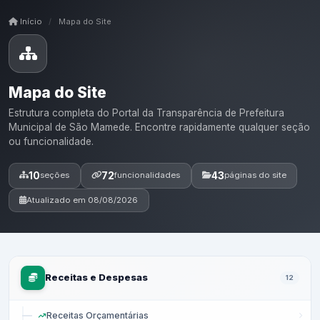
Início
/
Mapa do Site
Mapa do Site
Estrutura completa do Portal da Transparência de Prefeitura
Municipal de São Mamede. Encontre rapidamente qualquer seção
ou funcionalidade.
10
72
43
seções
funcionalidades
páginas do site
Atualizado em 08/08/2026
Receitas e Despesas
12
Receitas Orçamentárias