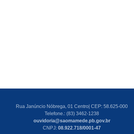
Rua Janúncio Nóbrega, 01 Centro| CEP: 58.625-000
Telefone.: (83) 3462-1238
ouvidoria@saomamede.pb.gov.br
CNPJ:
08.922.718/0001-47