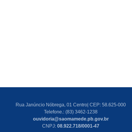
Rua Janúncio Nóbrega, 01 Centro| CEP: 58.625-000
Telefone.: (83) 3462-1238
ouvidoria@saomamede.pb.gov.br
CNPJ:
08.922.718/0001-47