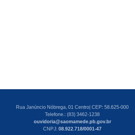
Rua Janúncio Nóbrega, 01 Centro| CEP: 58.625-000
Telefone.: (83) 3462-1238
ouvidoria@saomamede.pb.gov.br
CNPJ:
08.922.718/0001-47